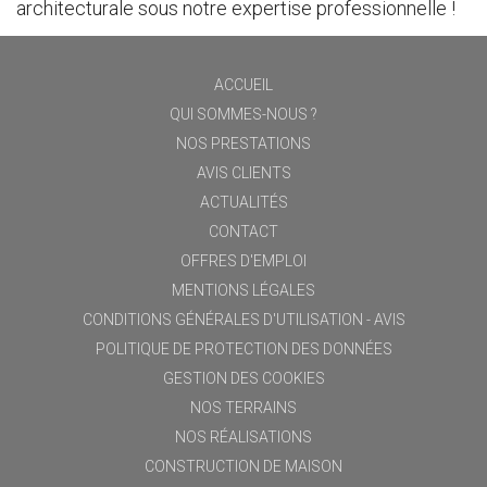
architecturale sous notre expertise professionnelle !
ACCUEIL
QUI SOMMES-NOUS ?
NOS PRESTATIONS
AVIS CLIENTS
ACTUALITÉS
CONTACT
OFFRES D'EMPLOI
MENTIONS LÉGALES
CONDITIONS GÉNÉRALES D'UTILISATION - AVIS
POLITIQUE DE PROTECTION DES DONNÉES
GESTION DES COOKIES
NOS TERRAINS
NOS RÉALISATIONS
CONSTRUCTION DE MAISON