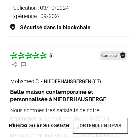
Publication :
03/10/2024
Expérience :
09/2024
Sécurisé dans la blockchain
5
Contrôlé
Mohamed C. -
NIEDERHAUSBERGEN (67)
Belle maison contemporaine et
personnalisée à NIEDERHAUSBERGE.
Nous sommes très satisfaits de notre
expérience avec Maisons Claude RIZZON
N'hésitez pas à nous contacter
OBTENIR UN DEVIS
Alsace. Dès le premier contact, l'écoute et le
professionnalisme de leur commercial nous ont